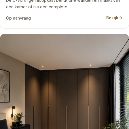
De U-vormige inloopkast benut drie wanden en maakt van
een kamer of nis een complete…
Op aanvraag
Bekijk