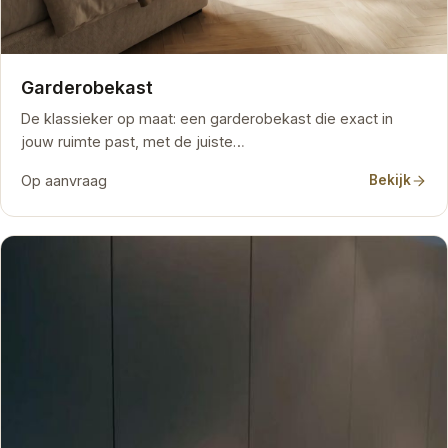
Garderobekast
De klassieker op maat: een garderobekast die exact in
jouw ruimte past, met de juiste…
Op aanvraag
Bekijk